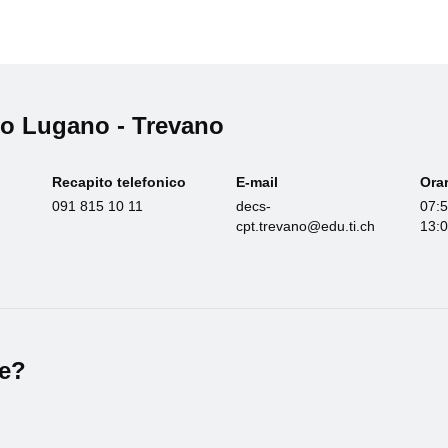
co Lugano - Trevano
Recapito telefonico
E-mail
Orar
091 815 10 11
decs-
07:5
cpt.trevano@edu.ti.ch
13:0
le?