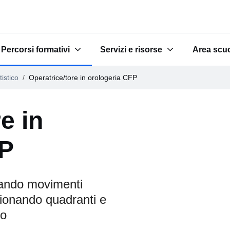
Percorsi formativi
Servizi e risorse
Area scu
e scuole"
Submenu for "Percorsi formativi"
Submenu for "Servizi e risorse"
Submenu 
tistico
Operatrice/tore in orologeria CFP
e in
FP
lando movimenti
zionando quadranti e
io