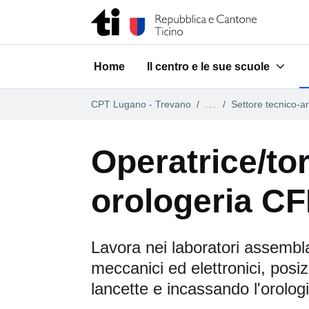
Vai al contenuto della pagina
Vai al piè di pagina
Home
Il centro e le sue scuole
Submenu for "Il centro e le su
CPT Lugano - Trevano
...
Settore tecnico-ar
Operatrice/tor
orologeria C
Lavora nei laboratori assemb
meccanici ed elettronici, posi
lancette e incassando l'orolog