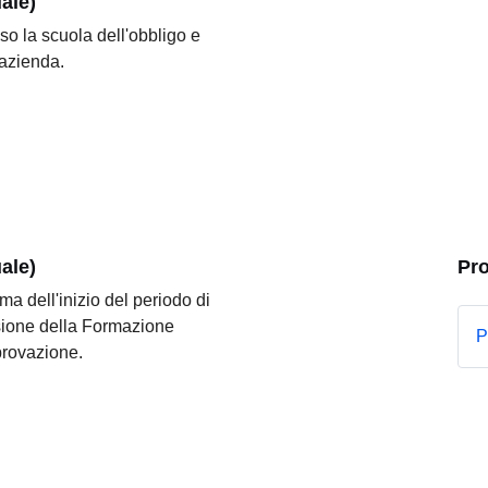
ale)
so la scuola dell'obbligo e
n'azienda.
ale)
Pr
ima dell'inizio del periodo di
visione della Formazione
P
provazione.