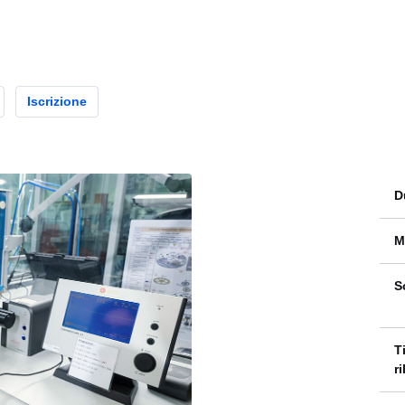
Iscrizione
D
M
S
T
r