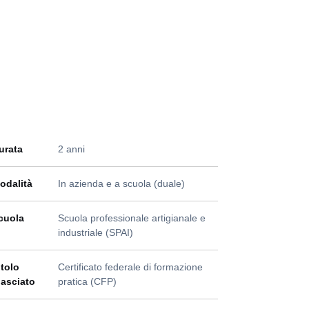
urata
2 anni
odalità
In azienda e a scuola (duale)
cuola
Scuola professionale artigianale e
industriale (SPAI)
itolo
Certificato federale di formazione
ilasciato
pratica (CFP)