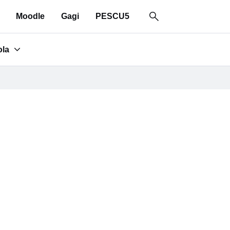
Moodle
Gagi
PESCU5
ola
for "Area scuola"