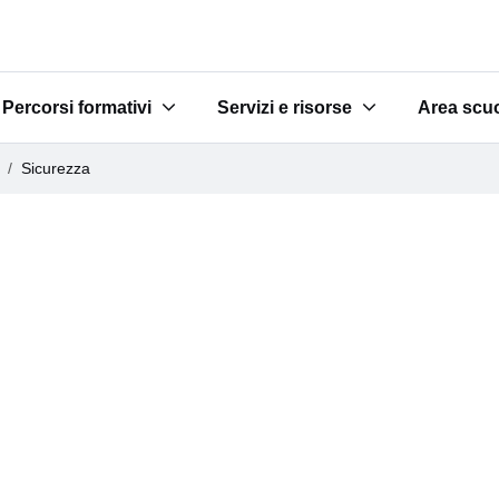
Percorsi formativi
Servizi e risorse
Area scu
e scuole"
Submenu for "Percorsi formativi"
Submenu for "Servizi e risorse"
Submenu 
Sicurezza