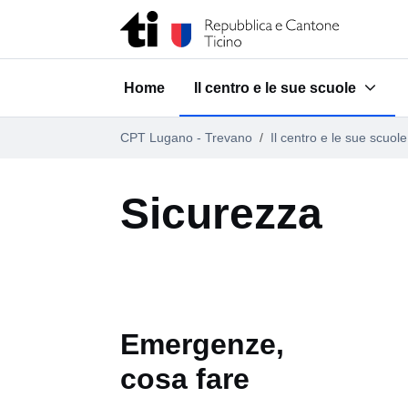
Vai al contenuto della pagina
Vai al piè di pagina
Home
Il centro e le sue scuole
Submenu for "Il centro e le su
CPT Lugano - Trevano
Il centro e le sue scuole
Sicurezza
Emergenze,
cosa fare