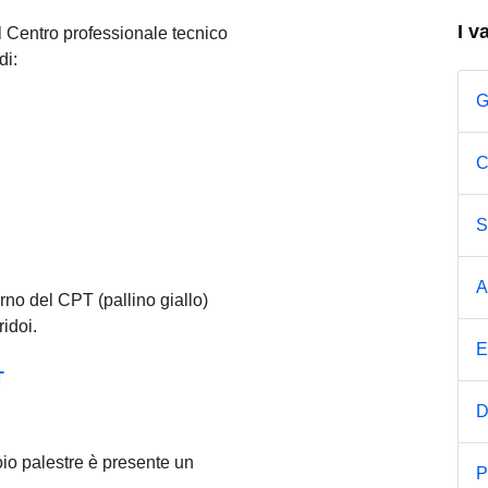
I v
del Centro professionale tecnico
di:
G
C
S
A
erno del CPT (pallino giallo)
ridoi.
E
T
D
oio palestre è presente un
P