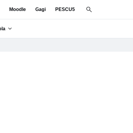
Moodle
Gagi
PESCU5
ola
for "Area scuola"