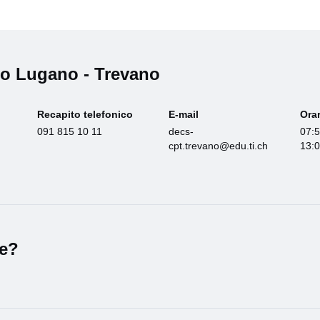
co Lugano - Trevano
Recapito telefonico
E-mail
Orar
091 815 10 11
decs-
07:5
cpt.trevano@edu.ti.ch
13:0
le?